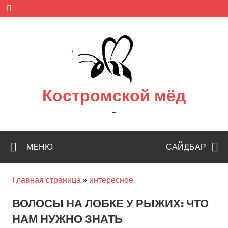
Skip
to
content
Костромской мёд
=
МЕНЮ
САЙДБАР
Главная страница
»
интересное
ВОЛОСЫ НА ЛОБКЕ У РЫЖИХ: ЧТО
НАМ НУЖНО ЗНАТЬ