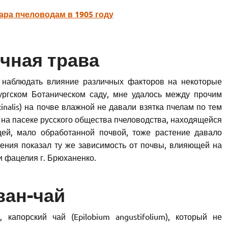
ара пчеловодам в 1905 году
чная трава
 наблюдать влияние различных факторов на некоторые
ургском Ботаническом саду, мне удалось между прочим
cinalis) на почве влажной не давали взятка пчелам по тем
к на пасеке русского общества пчеловодства, находящейся
щей, мало обработанной почвой, тоже растение давало
стения показал ту же зависимость от почвы, влияющей на
 и фацелия г. Брюханенко.
ван-чай
капорский чай (Epilobium angustifolium), который не