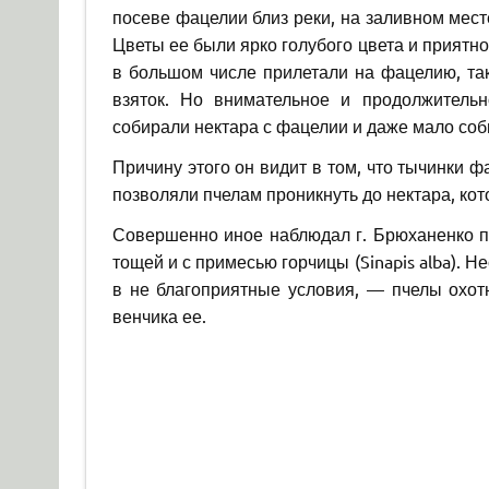
посеве фацелии близ реки, на заливном мест
Цветы ее были ярко голубого цвета и приятн
в большом числе прилетали на фацелию, так
взяток. Но внимательное и продолжитель
собирали нектара с фацелии и даже мало со
Причину этого он видит в том, что тычинки ф
позволяли пчелам проникнуть до нектара, кот
Совершенно иное наблюдал г. Брюханенко пр
тощей и с примесью горчицы (Sinapis alba). Н
в не благоприятные условия, — пчелы охотн
венчика ее.