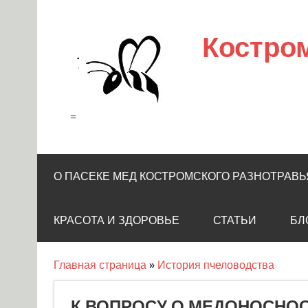
Skip
to
content
Костро
=
О ПАСЕКЕ МЕД КОСТРОМСКОГО РАЗНОТРАВЬ
КРАСОТА И ЗДОРОВЬЕ
СТАТЬИ
БЛ
Главная страница
»
История пчеловодства
К ВОПРОСУ О МЕДОНОСНОС