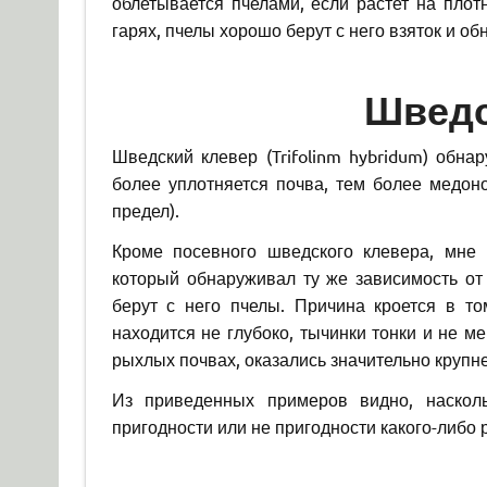
облетывается пчелами, если растет на плотн
гарях, пчелы хорошо берут с него взяток и об
Шведс
Шведский клевер (Trifolinm hybridum) обна
более уплотняется почва, тем более медоно
предел).
Кроме посевного шведского клевера, мне 
который обнаруживал ту же зависимость от
берут с него пчелы. Причина кроется в том
находится не глубоко, тычинки тонки и не м
рыхлых почвах, оказались значительно крупне
Из приведенных примеров видно, наскол
пригодности или не пригодности какого-либо