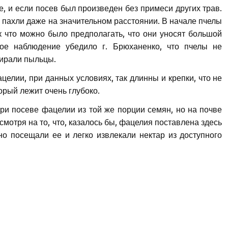
е, и если посев был произведен без примеси других трав.
о пахли даже на значительном расстоянии. В начале пчелы
 что можно было предполагать, что они уносят большой
ное наблюдение убедило г. Брюханенко, что пчелы не
бирали пыльцы.
ацелии, при данных условиях, так длинны и крепки, что не
орый лежит очень глубоко.
и посеве фацелии из той же порции семян, но на почве
есмотря на то, что, казалось бы, фацелия поставлена здесь
о посещали ее и легко извлекали нектар из доступного