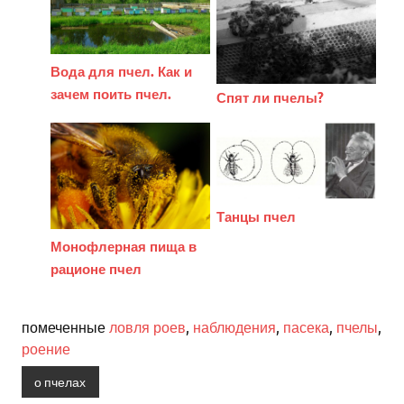
Вода для пчел. Как и
зачем поить пчел.
Спят ли пчелы?
Танцы пчел
Монофлерная пища в
рационе пчел
помеченные
ловля роев
,
наблюдения
,
пасека
,
пчелы
,
роение
о пчелах