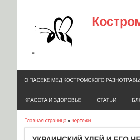
Skip
to
content
Костро
=
О ПАСЕКЕ МЕД КОСТРОМСКОГО РАЗНОТРАВЬ
КРАСОТА И ЗДОРОВЬЕ
СТАТЬИ
БЛ
Главная страница
»
чертежи
УКРАИНСКИЙ УЛЕЙ И ЕГО Ч