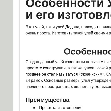
Особенности 
и его изготов
Этот улей, как и улей Дадана, подходит начи
очень проста. Изготовить такой улей своими 
Особеннос
Создан данный улей известным польским пчел
простоте конструкции, а так же, узковысокой
позднее он стал называться «Украинским». С
24 рамок. Основные размеры улья утверждены
пчелиного пространства), является узко-высо
Преимущества
Простота изготовления;