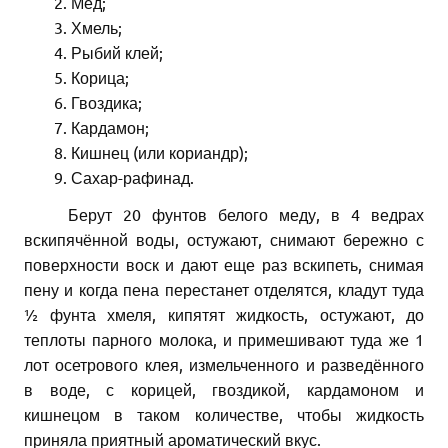
2. Мед;
3. Хмель;
4. Рыбий клей;
5. Корица;
6. Гвоздика;
7. Кардамон;
8. Кишнец (или кориандр);
9. Сахар-рафинад.
Берут 20 фунтов белого меду, в 4 ведрах
вскипячённой воды, остужают, снимают бережно с
поверхности воск и дают еще раз вскипеть, снимая
пену и когда пена перестанет отделятся, кладут туда
½ фунта хмеля, кипятят жидкость, остужают, до
теплоты парного молока, и примешивают туда же 1
лот осетрового клея, измельченного и разведённого
в воде, с корицей, гвоздикой, кардамоном и
кишнецом в таком количестве, чтобы жидкость
приняла приятный ароматический вкус.