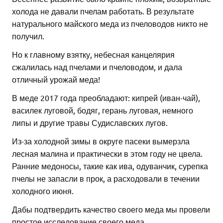
холода не давали пчелам работать. В результате
натурального майского меда из пчеловодов никто не
получил.
Но к главному взятку, небесная канцелярия
сжалилась над пчелами и пчеловодом, и дала
отличный урожай меда!
В меде 2017 года преобладают: кипрей (иван-чай),
василек луговой, бодяг, герань луговая, немного
липы и другие травы Судиславских лугов.
Из-за холодной зимы в округе пасеки вымерзла
лесная малина и практически в этом году не цвела.
Ранние медоносы, такие как ива, одуванчик, сурепка
пчелы не запасли в прок, а расходовали в течении
холодного июня.
Дабы подтвердить качество своего меда мы провели
простое исследование своего меда.