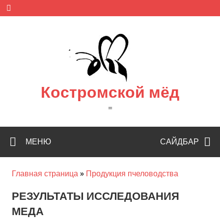
Skip
to
content
Костромской мёд
=
МЕНЮ
САЙДБАР
Главная страница
»
Продукция пчеловодства
РЕЗУЛЬТАТЫ ИССЛЕДОВАНИЯ
МЕДА