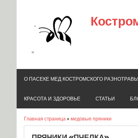
Skip
to
content
Костро
=
О ПАСЕКЕ МЕД КОСТРОМСКОГО РАЗНОТРАВЬ
КРАСОТА И ЗДОРОВЬЕ
СТАТЬИ
БЛ
Главная страница
»
медовые пряники
ПРЯНИКИ «ПЧЕЛКА»