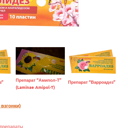
Препарат “Амипол-Т”
з”
Препарат “Варроадез”
(Laminae Amipol-T)
 взгонки)
препараты