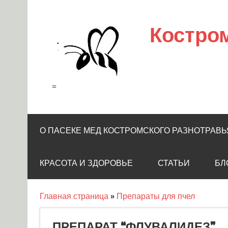
Skip
to
content
Костро
=
О ПАСЕКЕ МЕД КОСТРОМСКОГО РАЗНОТРАВЬ
КРАСОТА И ЗДОРОВЬЕ
СТАТЬИ
БЛ
Главная страница
»
Препараты для пчел
ПРЕПАРАТ “ФЛУВАЛИДЕЗ”