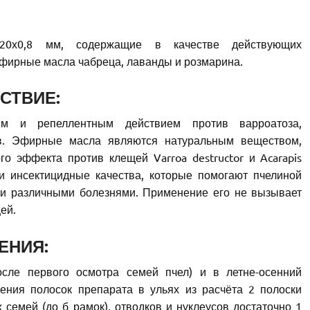
20х0,8 мм, содержащие в качестве действующих
эфирные масла чабреца, лаванды и розмарина.
СТВИЕ:
м и репеллентным действием против варроатоза,
ов. Эфирные масла являются натуральным веществом,
 эффекта против клещей Varroa destructor и Acarapis
и инсектицидные качества, которые помогают пчелиной
ми различными болезнями. Применение его не вызывает
ей.
ЕНИЯ:
сле первого осмотра семей пчел) и в летне-осенний
ения полосок препарата в ульях из расчёта 2 полоски
 семей (до б рамок), отводков и нуклеусов достаточно 1