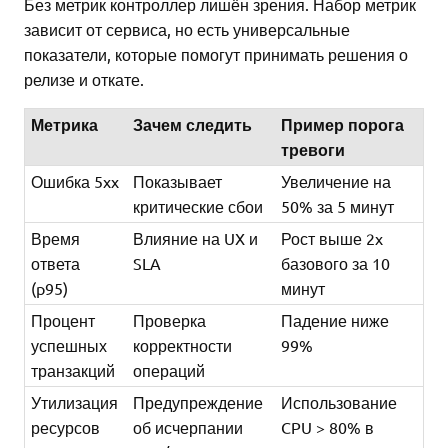
Без метрик контроллер лишён зрения. Набор метрик
зависит от сервиса, но есть универсальные
показатели, которые помогут принимать решения о
релизе и откате.
Метрика
Зачем следить
Пример порога
тревоги
Ошибка 5xx
Показывает
Увеличение на
критические сбои
50% за 5 минут
Время
Влияние на UX и
Рост выше 2x
ответа
SLA
базового за 10
(p95)
минут
Процент
Проверка
Падение ниже
успешных
корректности
99%
транзакций
операций
Утилизация
Предупреждение
Использование
ресурсов
об исчерпании
CPU > 80% в