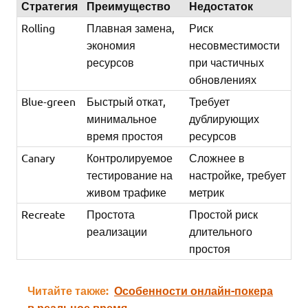
Стратегия
Преимущество
Недостаток
Rolling
Плавная замена,
Риск
экономия
несовместимости
ресурсов
при частичных
обновлениях
Blue-green
Быстрый откат,
Требует
минимальное
дублирующих
время простоя
ресурсов
Canary
Контролируемое
Сложнее в
тестирование на
настройке, требует
живом трафике
метрик
Recreate
Простота
Простой риск
реализации
длительного
простоя
Читайте также:
Особенности онлайн-покера
в реальное время