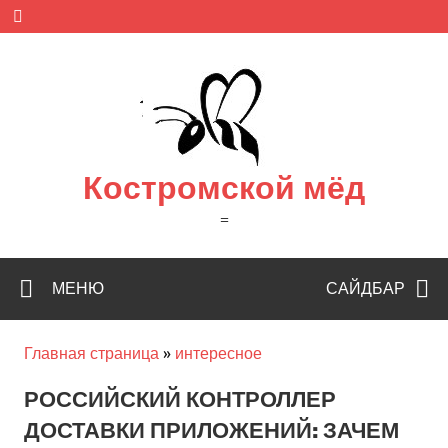
Skip
to
content
Костромской мёд
=
МЕНЮ
САЙДБАР
Главная страница
»
интересное
РОССИЙСКИЙ КОНТРОЛЛЕР
ДОСТАВКИ ПРИЛОЖЕНИЙ: ЗАЧЕМ