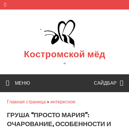
Skip
to
content
Костромской мёд
=
МЕНЮ
САЙДБАР
Главная страница
»
интересное
ГРУША “ПРОСТО МАРИЯ”:
ОЧАРОВАНИЕ, ОСОБЕННОСТИ И