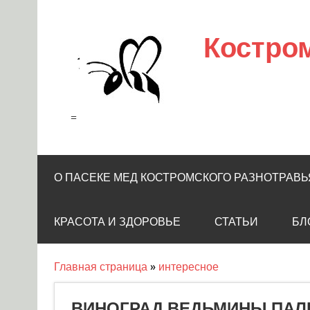
Skip
to
content
Костро
=
О ПАСЕКЕ МЕД КОСТРОМСКОГО РАЗНОТРАВЬ
КРАСОТА И ЗДОРОВЬЕ
СТАТЬИ
БЛ
Главная страница
»
интересное
ВИНОГРАД ВЕДЬМИНЫ ПАЛ