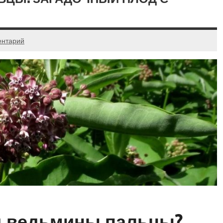
ентарий
ад ведьмины пальцы?