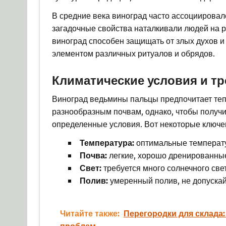
В средние века виноград часто ассоциировал
загадочные свойства наталкивали людей на р
виноград способен защищать от злых духов и 
элементом различных ритуалов и обрядов.
Климатические условия и тр
Виноград ведьмины пальцы предпочитает теп
разнообразным почвам, однако, чтобы получ
определенные условия. Вот некоторые ключев
Температура:
оптимальные температур
Почва:
легкие, хорошо дренированные
Свет:
требуется много солнечного свет
Полив:
умеренный полив, не допуска
Читайте также:
Перегородки для склада:
проблем