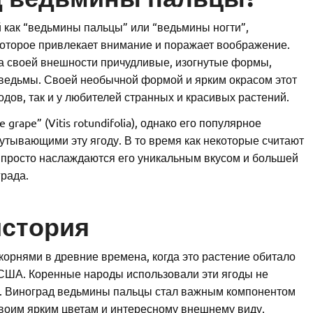
 как “ведьмины пальцы” или “ведьмины ногти”,
которое привлекает внимание и поражает воображение.
на своей внешности причудливые, изогнутые формы,
 ведьмы. Своей необычной формой и ярким окрасом этот
одов, так и у любителей странных и красивых растений.
grape” (Vitis rotundifolia), однако его популярное
кутывающими эту ягоду. В то время как некоторые считают
е просто наслаждаются его уникальным вкусом и большей
града.
история
орнями в древние времена, когда это растение обитало
США. Коренные народы использовали эти ягоды не
ях. Виноград ведьмины пальцы стал важным компонентом
 своим ярким цветам и интересному внешнему виду.