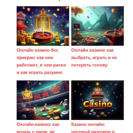
Онлайн казино без
Онлайн казино: как
прикрас: как они
выбрать, играть и не
работают, в чем риски
потерять голову
и как играть разумно
Онлайн-казино: как
Казино онлайн:
играть с умом, не
честный разговор о