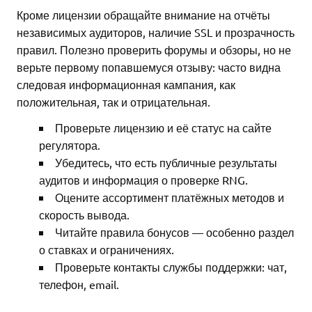
Кроме лицензии обращайте внимание на отчёты
независимых аудиторов, наличие SSL и прозрачность
правил. Полезно проверить форумы и обзоры, но не
верьте первому попавшемуся отзыву: часто видна
следовая информационная кампания, как
положительная, так и отрицательная.
Проверьте лицензию и её статус на сайте
регулятора.
Убедитесь, что есть публичные результаты
аудитов и информация о проверке RNG.
Оцените ассортимент платёжных методов и
скорость вывода.
Читайте правила бонусов — особенно раздел
о ставках и ограничениях.
Проверьте контакты службы поддержки: чат,
телефон, email.