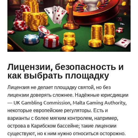
Лицензии, безопасность и
как выбрать площадку
Лицензия не делает площадку святой, но без
лицензии доверять сложнее. Надёжные юрисдикции
— UK Gambling Commission, Malta Gaming Authority,
некоторые европейские регуляторы. Есть и
варианты с более мягким контролем, например,
острова в Карибском бассейне; такие лицензии
существуют, но к ним нужно относиться осторожно.