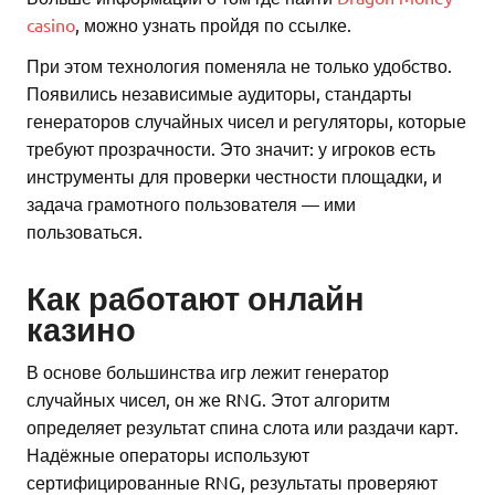
casino
, можно узнать пройдя по ссылке.
При этом технология поменяла не только удобство.
Появились независимые аудиторы, стандарты
генераторов случайных чисел и регуляторы, которые
требуют прозрачности. Это значит: у игроков есть
инструменты для проверки честности площадки, и
задача грамотного пользователя — ими
пользоваться.
Как работают онлайн
казино
В основе большинства игр лежит генератор
случайных чисел, он же RNG. Этот алгоритм
определяет результат спина слота или раздачи карт.
Надёжные операторы используют
сертифицированные RNG, результаты проверяют