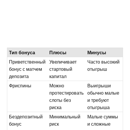
Тип бонуса
Плюсы
Минусы
Приветственный
Увеличивает
Часто высокий
бонус с матчем
стартовый
отыгрыш
депозита
капитал
Фриспины
Можно
Выигрыши
протестировать
обычно малые
слоты без
и требуют
риска
отыгрыша
Бездепозитный
Минимальный
Малые суммы
бонус
риск
и сложные