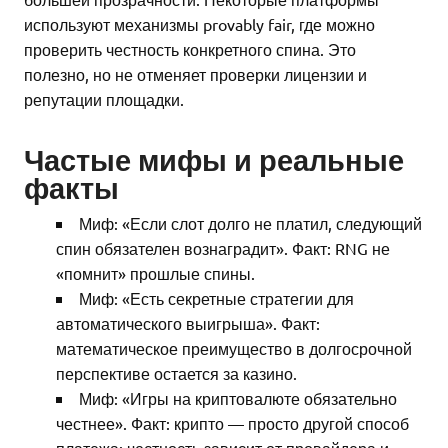
используют механизмы provably fair, где можно
проверить честность конкретного спина. Это
полезно, но не отменяет проверки лицензии и
репутации площадки.
Частые мифы и реальные
факты
Миф: «Если слот долго не платил, следующий
спин обязателен вознаградит». Факт: RNG не
«помнит» прошлые спины.
Миф: «Есть секретные стратегии для
автоматического выигрыша». Факт:
математическое преимущество в долгосрочной
перспективе остается за казино.
Миф: «Игры на криптовалюте обязательно
честнее». Факт: крипто — просто другой способ
платежа; честность зависит от провайдера и