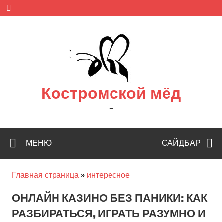
Skip
to
content
Костромской мёд
=
МЕНЮ
САЙДБАР
Главная страница
»
интересное
ОНЛАЙН КАЗИНО БЕЗ ПАНИКИ: КАК
РАЗБИРАТЬСЯ, ИГРАТЬ РАЗУМНО И