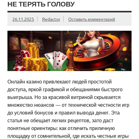
НЕ ТЕРЯТЬ ГОЛОВУ
26.11.2025
Redactor
Оставить комментарий
Онлайн казино привлекают людей простотой
доступа, яркой графикой и обещаниями быстрого
выигрыша. Но за красивой витриной скрывается
множество нюансов — от технической честности игр
до условий бонусов и правил вывода денег. Эта
статья не обещает легких рецептов, зато даст
понятные ориентиры: как отличить приличную
площадку от сомнительной, где искать честные игры