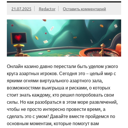
21.07.2025
Redactor
Оставить комментарий
Онлайн казино давно перестали быть уделом узкого
круга азартных игроков. Сегодня это – целый мир с
яркими огнями виртуального азартного зала,
возможностями выигрыша и рисками, о которых
стоит знать каждому, кто решил попробовать свои
силы. Но как разобраться в этом море развлечений,
чтобы не просто интересно провести время, а
сделать это с умом? Давайте вместе пройдемся по
основным моментам, которые помогут вам