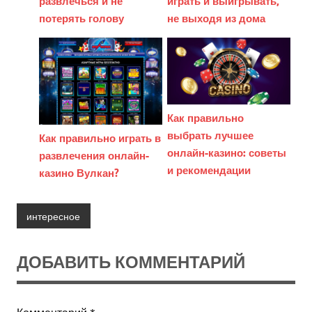
развлечься и не
играть и выигрывать,
потерять голову
не выходя из дома
Как правильно
выбрать лучшее
Как правильно играть в
онлайн-казино: советы
развлечения онлайн-
и рекомендации
казино Вулкан?
интересное
ДОБАВИТЬ КОММЕНТАРИЙ