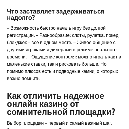
Что заставляет задерживаться
надолго?
– Возможность быстро начать игру без долгой
регистрации. – Разнообразие: слоты, рулетка, покер,
блекджек – всё в одном месте. – Живое общение с
другими игроками и дилерами в режиме реального
времени. – Ощущение контроля: можно играть как на
маленькие ставки, так и рисковать больше. Но
помимо плюсов есть и подводные камни, о которых
важно помнить.
Как отличить надежное
онлайн казино от
сомнительной площадки?
Выбор площадки – первый и самый важный шаг.