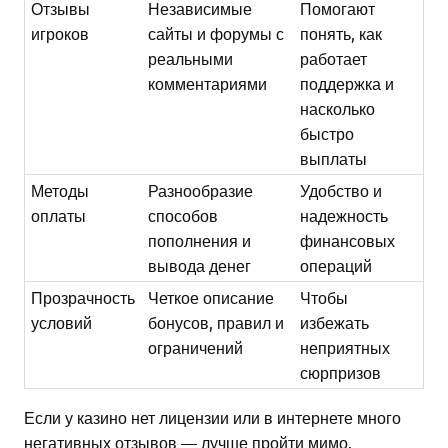
Отзывы
Независимые
Помогают
игроков
сайты и форумы с
понять, как
реальными
работает
комментариями
поддержка и
насколько
быстро
выплаты
Методы
Разнообразие
Удобство и
оплаты
способов
надежность
пополнения и
финансовых
вывода денег
операций
Прозрачность
Четкое описание
Чтобы
условий
бонусов, правил и
избежать
ограничений
неприятных
сюрпризов
Если у казино нет лицензии или в интернете много
негативных отзывов — лучше пройти мимо.