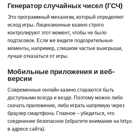
Генератор случайных чисел (ГСЧ)
Это программный механизм, который определяет
исход игры. Лицензионные казино строго
контролируют этот момент, чтобы не было
подтасовок. Если же видите подозрительные
моменты, например, слишком частые выигрыши,
лучше отказаться от игры.
Мобильные приложения и веб-
версии
Современные онлайн казино стараются быть
доступными всегда и везде. Поэтому можно либо
скачать приложение, либо играть напрямую через
браузер смартфона. Главное – убедиться, что
соединение безопасное (обратите внимание на https
в адресе сайта).