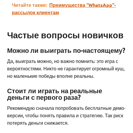
Читайте также:
Преимущества “WhatsApp”-
рассылок клиентам
Частые вопросы новичков
Можно ли выиграть по-настоящему?
Да, выиграть можно, но важно помнить: это игра с
вероятностями. Никто не гарантирует огромный куш,
но маленькие победы вполне реальны.
Стоит ли играть на реальные
деньги с первого раза?
Рекомендую сначала попробовать бесплатные демо-
версии, чтобы понять правила и стратегию. Так риск
потерять деньги снижается.