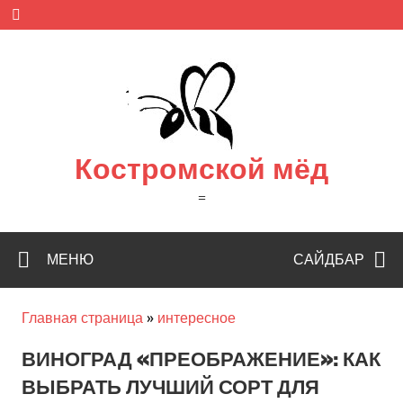
Skip
to
content
Костромской мёд
=
МЕНЮ
САЙДБАР
Главная страница
»
интересное
ВИНОГРАД «ПРЕОБРАЖЕНИЕ»: КАК
ВЫБРАТЬ ЛУЧШИЙ СОРТ ДЛЯ