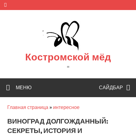
Skip
to
content
Костромской мёд
=
МЕНЮ
САЙДБАР
Главная страница
»
интересное
ВИНОГРАД ДОЛГОЖДАННЫЙ:
СЕКРЕТЫ, ИСТОРИЯ И