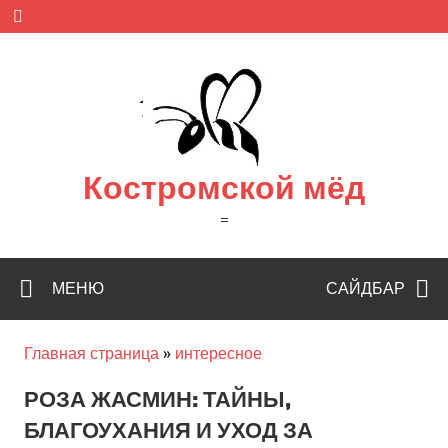
Skip
to
content
Костромской мёд
=
МЕНЮ
САЙДБАР
Главная страница
»
интересное
РОЗА ЖАСМИН: ТАЙНЫ,
БЛАГОУХАНИЯ И УХОД ЗА