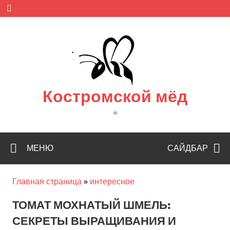
Skip
to
content
Костромской мёд
=
МЕНЮ
САЙДБАР
Главная страница
»
интересное
ТОМАТ МОХНАТЫЙ ШМЕЛЬ:
СЕКРЕТЫ ВЫРАЩИВАНИЯ И