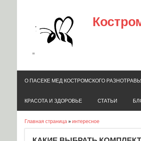
Skip
to
content
Костро
=
О ПАСЕКЕ МЕД КОСТРОМСКОГО РАЗНОТРАВЬ
КРАСОТА И ЗДОРОВЬЕ
СТАТЬИ
БЛ
Главная страница
»
интересное
КАКИЕ ВЫБРАТЬ КОМПЛЕКТ