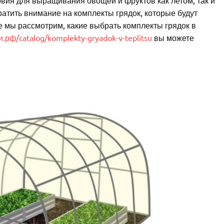
вия для выращивания овощей и фруктов как летом, так и
атить внимание на комплекты грядок, которые будут
е мы рассмотрим, какие выбрать комплекты грядок в
и.рф/catalog/komplekty-gryadok-v-teplitsu
вы можете