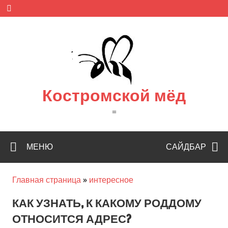
Skip
to
content
Костромской мёд
=
МЕНЮ
САЙДБАР
Главная страница
»
интересное
КАК УЗНАТЬ, К КАКОМУ РОДДОМУ
ОТНОСИТСЯ АДРЕС?