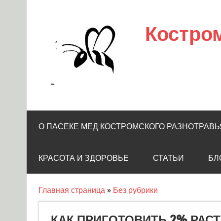
Skip
to
content
Костро
=
О ПАСЕКЕ МЕД КОСТРОМСКОГО РАЗНОТРАВЬ
КРАСОТА И ЗДОРОВЬЕ
СТАТЬИ
БЛ
Главная страница
»
Без рубрики
КАК ПРИГОТОВИТЬ 2% РАСТ