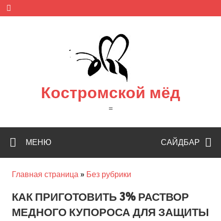
Skip
to
content
Костромской мёд
=
МЕНЮ
САЙДБАР
Главная страница
»
Без рубрики
КАК ПРИГОТОВИТЬ 3% РАСТВОР
МЕДНОГО КУПОРОСА ДЛЯ ЗАЩИТЫ