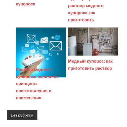
купороса
раствор медного
купороса как
приготовить
Медный купорос: как
приготовить раствор
Раствор медного
купороса: основные
принципы
приготовления и
применения
Без рубрики