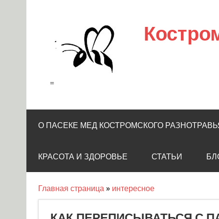
Skip
to
content
Костро
=
О ПАСЕКЕ МЕД КОСТРОМСКОГО РАЗНОТРАВЬ
КРАСОТА И ЗДОРОВЬЕ
СТАТЬИ
БЛ
Главная страница
»
интересное
КАК ПЕРЕПИСЫВАТЬСЯ С П