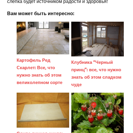
слепка будет источником радости и здоровья!
Вам может быть интересно:
Картофель Ред
Клубника “Черный
Скарлет: Все, что
принц”: все, что нужно
нужно знать об этом
знать об этом сладком
великолепном сорте
чуде