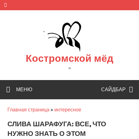
Skip
to
content
Костромской мёд
=
МЕНЮ
САЙДБАР
Главная страница
»
интересное
СЛИВА ШАРАФУГА: ВСЕ, ЧТО
НУЖНО ЗНАТЬ О ЭТОМ