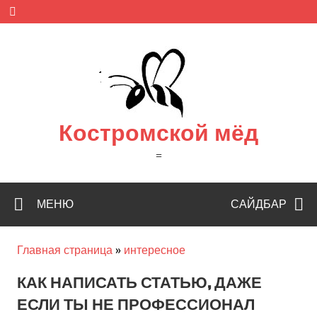
Skip
to
content
Костромской мёд
=
МЕНЮ
САЙДБАР
Главная страница
»
интересное
КАК НАПИСАТЬ СТАТЬЮ, ДАЖЕ
ЕСЛИ ТЫ НЕ ПРОФЕССИОНАЛ