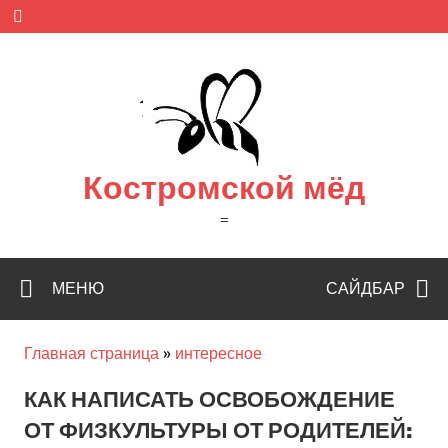
Skip
to
content
Костромской мёд
=
МЕНЮ
САЙДБАР
Главная страница
»
интересное
КАК НАПИСАТЬ ОСВОБОЖДЕНИЕ
ОТ ФИЗКУЛЬТУРЫ ОТ РОДИТЕЛЕЙ: