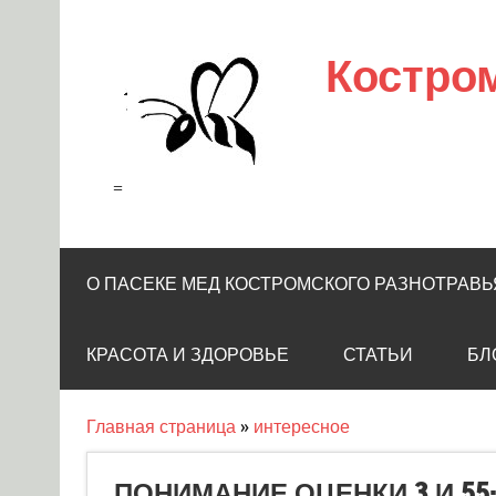
Skip
to
content
Костро
=
О ПАСЕКЕ МЕД КОСТРОМСКОГО РАЗНОТРАВЬ
КРАСОТА И ЗДОРОВЬЕ
СТАТЬИ
БЛ
Главная страница
»
интересное
ПОНИМАНИЕ ОЦЕНКИ 3 И 55: