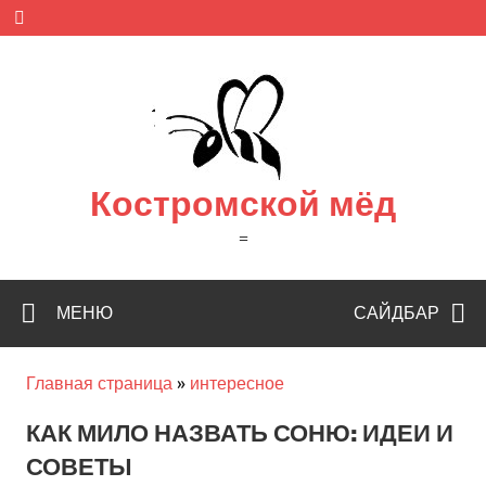
Skip
to
content
Костромской мёд
=
МЕНЮ
САЙДБАР
Главная страница
»
интересное
КАК МИЛО НАЗВАТЬ СОНЮ: ИДЕИ И
СОВЕТЫ