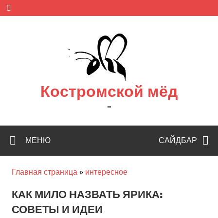
Skip
to
content
Костромской мёд
=
МЕНЮ
САЙДБАР
Главная страница
»
интересное
КАК МИЛО НАЗВАТЬ ЯРИКА:
СОВЕТЫ И ИДЕИ