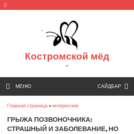
Skip
to
content
Костромской мёд
=
МЕНЮ
САЙДБАР
Главная страница
»
интересное
ГРЫЖА ПОЗВОНОЧНИКА:
СТРАШНЫЙ И ЗАБОЛЕВАНИЕ, НО