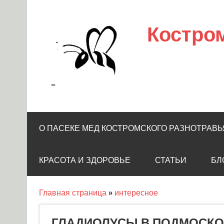
Skip
to
content
Костро
=
О ПАСЕКЕ МЕД КОСТРОМСКОГО РАЗНОТРАВЬ
КРАСОТА И ЗДОРОВЬЕ
СТАТЬИ
БЛ
Главная страница
»
интересное
ГЛАДИОЛУСЫ В ПОДМОСКОВ