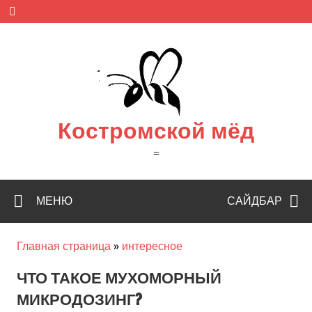
Skip
to
content
Костромской мёд
=
МЕНЮ
САЙДБАР
Главная страница
»
интересное
ЧТО ТАКОЕ МУХОМОРНЫЙ
МИКРОДОЗИНГ?