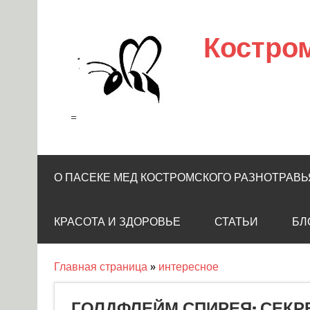
Skip
to
content
Костро
=
О ПАСЕКЕ МЕД КОСТРОМСКОГО РАЗНОТРАВЬ
КРАСОТА И ЗДОРОВЬЕ
СТАТЬИ
БЛ
Главная страница
»
интересное
ГОЛДФЛЕЙМ СПИРЕЯ: СЕКР