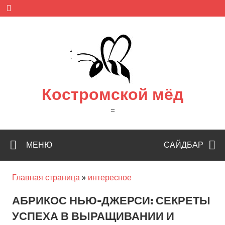
Skip
to
content
Костромской мёд
=
МЕНЮ
САЙДБАР
Главная страница
»
интересное
АБРИКОС НЬЮ-ДЖЕРСИ: СЕКРЕТЫ
УСПЕХА В ВЫРАЩИВАНИИ И