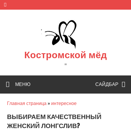
Skip
to
content
Костромской мёд
=
МЕНЮ
САЙДБАР
Главная страница
»
интересное
ВЫБИРАЕМ КАЧЕСТВЕННЫЙ
ЖЕНСКИЙ ЛОНГСЛИВ?