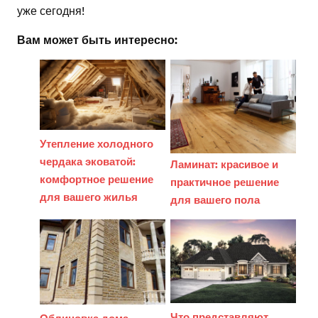
уже сегодня!
Вам может быть интересно:
Утепление холодного
чердака эковатой:
Ламинат: красивое и
комфортное решение
практичное решение
для вашего жилья
для вашего пола
Что представляют
Облицовка дома