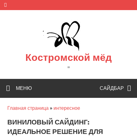
Skip
to
content
Костромской мёд
=
МЕНЮ
САЙДБАР
Главная страница
»
интересное
ВИНИЛОВЫЙ САЙДИНГ:
ИДЕАЛЬНОЕ РЕШЕНИЕ ДЛЯ