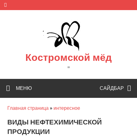
Skip
to
content
Костромской мёд
=
МЕНЮ
САЙДБАР
Главная страница
»
интересное
ВИДЫ НЕФТЕХИМИЧЕСКОЙ
ПРОДУКЦИИ