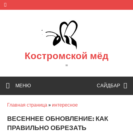
Skip
to
content
Костромской мёд
=
МЕНЮ
САЙДБАР
Главная страница
»
интересное
ВЕСЕННЕЕ ОБНОВЛЕНИЕ: КАК
ПРАВИЛЬНО ОБРЕЗАТЬ