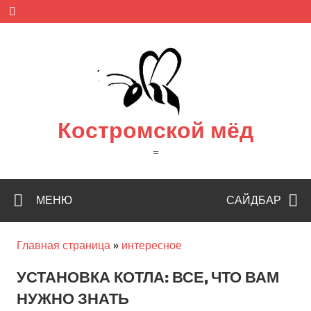
Skip
to
content
Костромской мёд
=
МЕНЮ
САЙДБАР
Главная страница
»
интересное
УСТАНОВКА КОТЛА: ВСЕ, ЧТО ВАМ
НУЖНО ЗНАТЬ