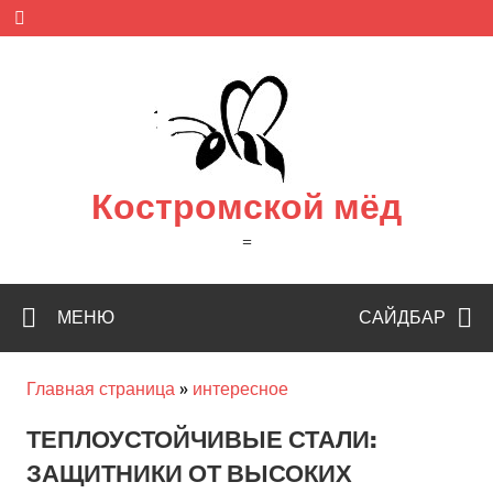
Skip
to
content
Костромской мёд
=
МЕНЮ
САЙДБАР
Главная страница
»
интересное
ТЕПЛОУСТОЙЧИВЫЕ СТАЛИ:
ЗАЩИТНИКИ ОТ ВЫСОКИХ