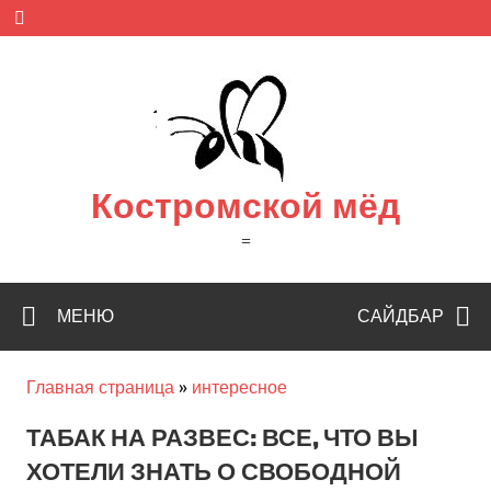
Skip
to
content
Костромской мёд
=
МЕНЮ
САЙДБАР
Главная страница
»
интересное
ТАБАК НА РАЗВЕС: ВСЕ, ЧТО ВЫ
ХОТЕЛИ ЗНАТЬ О СВОБОДНОЙ