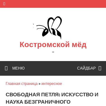
Skip
to
content
Костромской мёд
=
МЕНЮ
САЙДБАР
Главная страница
»
интересное
СВОБОДНАЯ ПЕТЛЯ: ИСКУССТВО И
НАУКА БЕЗГРАНИЧНОГО