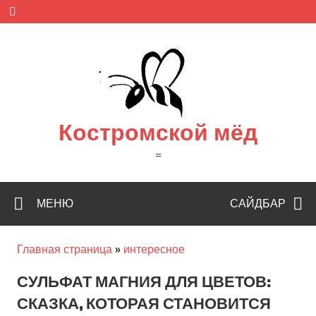
Skip
to
content
Костромской мёд
=
МЕНЮ
САЙДБАР
Главная страница
»
интересное
СУЛЬФАТ МАГНИЯ ДЛЯ ЦВЕТОВ:
СКАЗКА, КОТОРАЯ СТАНОВИТСЯ