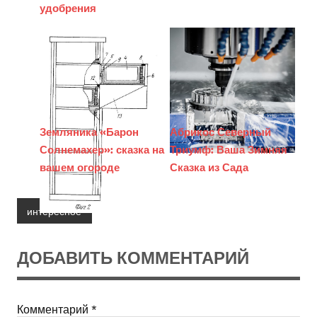
удобрения
Земляника «Барон
Абрикос Северный
Солнемахер»: сказка на
Триумф: Ваша Зимняя
вашем огороде
Сказка из Сада
интересное
ДОБАВИТЬ КОММЕНТАРИЙ
Комментарий
*