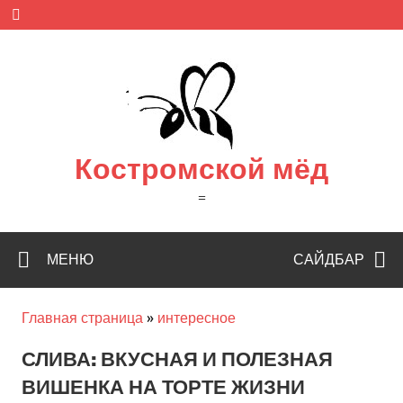
Skip
to
content
Костромской мёд
=
МЕНЮ
САЙДБАР
Главная страница
»
интересное
СЛИВА: ВКУСНАЯ И ПОЛЕЗНАЯ
ВИШЕНКА НА ТОРТЕ ЖИЗНИ