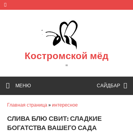
Skip
to
content
Костромской мёд
=
МЕНЮ
САЙДБАР
Главная страница
»
интересное
СЛИВА БЛЮ СВИТ: СЛАДКИЕ
БОГАТСТВА ВАШЕГО САДА