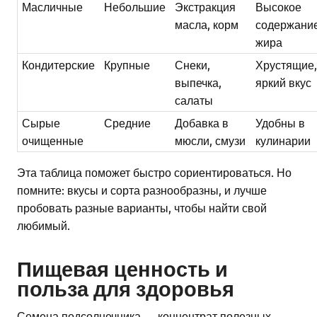
Масличные
Небольшие
Экстракция
Высокое
масла, корм
содержани
жира
Кондитерские
Крупные
Снеки,
Хрустящие
выпечка,
яркий вкус
салаты
Сырые
Средние
Добавка в
Удобны в
очищенные
мюсли, смузи
кулинарии
Эта таблица поможет быстро сориентироваться. Но
помните: вкусы и сорта разнообразны, и лучше
пробовать разные варианты, чтобы найти свой
любимый.
Пищевая ценность и
польза для здоровья
Семена подсолнечника — концентрат полезных