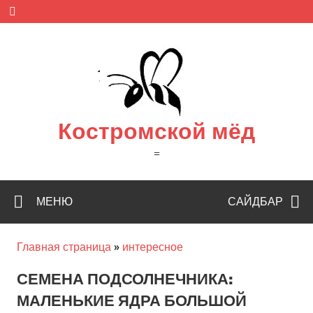
Skip
to
content
Костромской мёд
=
МЕНЮ
САЙДБАР
Главная страница
»
интересное
СЕМЕНА ПОДСОЛНЕЧНИКА:
МАЛЕНЬКИЕ ЯДРА БОЛЬШОЙ