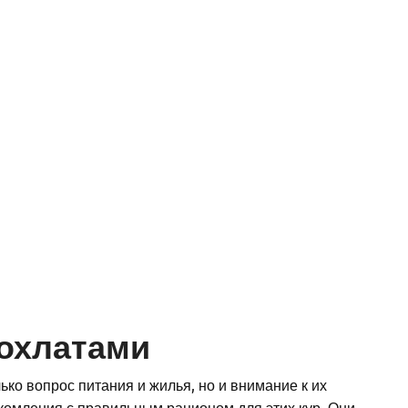
хохлатами
лько вопрос питания и жилья, но и внимание к их
комления с правильным рационом для этих кур. Они