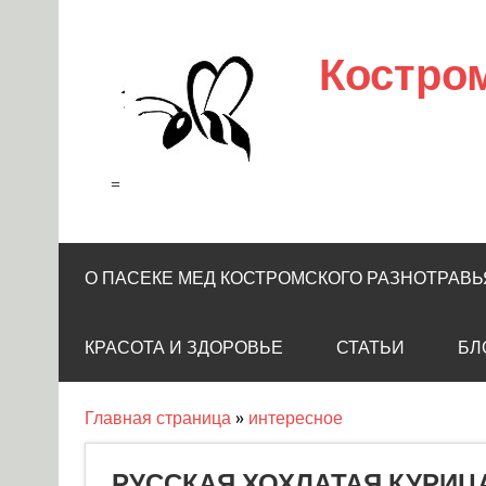
Skip
to
content
Костро
=
О ПАСЕКЕ МЕД КОСТРОМСКОГО РАЗНОТРАВЬ
КРАСОТА И ЗДОРОВЬЕ
СТАТЬИ
БЛ
Главная страница
»
интересное
РУССКАЯ ХОХЛАТАЯ КУРИЦА