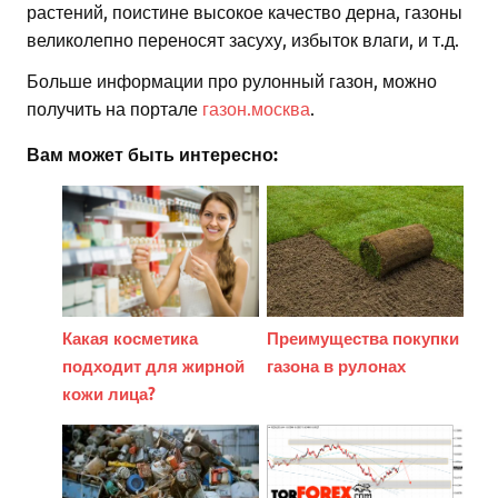
растений, поистине высокое качество дерна, газоны
великолепно переносят засуху, избыток влаги, и т.д.
Больше информации про рулонный газон, можно
получить на портале
газон.москва
.
Вам может быть интересно:
Какая косметика
Преимущества покупки
подходит для жирной
газона в рулонах
кожи лица?