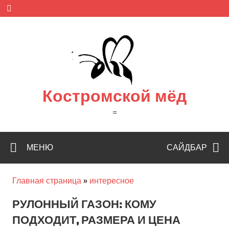
Skip
to
content
Костромской мёд
=
МЕНЮ
САЙДБАР
Главная страница
»
интересное
РУЛОННЫЙ ГАЗОН: КОМУ
ПОДХОДИТ, РАЗМЕРА И ЦЕНА