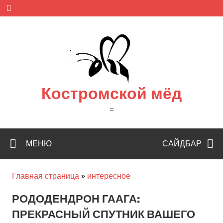
Skip
to
content
Костромской мёд
=
МЕНЮ
САЙДБАР
Главная страница
»
интересное
РОДОДЕНДРОН ГААГА:
ПРЕКРАСНЫЙ СПУТНИК ВАШЕГО