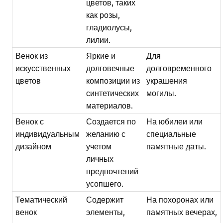
цветов, таких
как розы,
гладиолусы,
лилии.
Венок из
Яркие и
Для
искусственных
долговечные
долговременного
цветов
композиции из
украшения
синтетических
могилы.
материалов.
Венок с
Создается по
На юбилеи или
индивидуальным
желанию с
специальные
дизайном
учетом
памятные даты.
личных
предпочтений
усопшего.
Тематический
Содержит
На похоронах или
венок
элементы,
памятных вечерах,