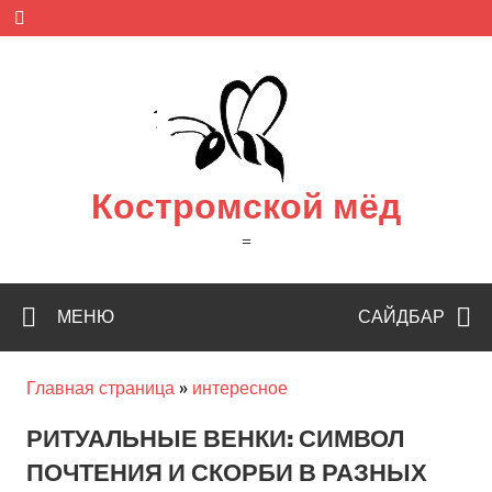
Skip
to
content
Костромской мёд
=
МЕНЮ
САЙДБАР
Главная страница
»
интересное
РИТУАЛЬНЫЕ ВЕНКИ: СИМВОЛ
ПОЧТЕНИЯ И СКОРБИ В РАЗНЫХ