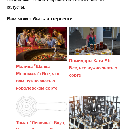
капусты.
Вам может быть интересно:
Помидоры Катя F1:
Малина “Шапка
Все, что нужно знать о
Мономаха”: Все, что
сорте
вам нужно знать о
королевском сорте
Томат “Лисичка”: Вкус,